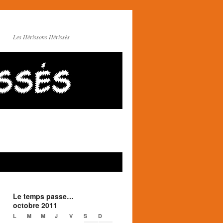
Les Hérissons Hérissés
Le temps passe…
octobre 2011
L
M
M
J
V
S
D