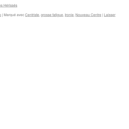
ns Hérissés
p
|
Marqué avec
Centriste
,
grosse fatigue
,
Ironie
,
Nouveau Centre
|
Laisser