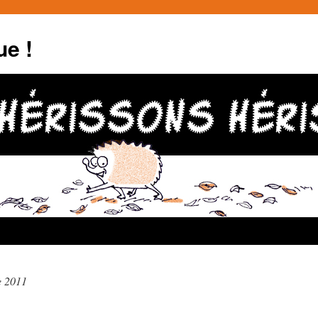
ue !
e 2011