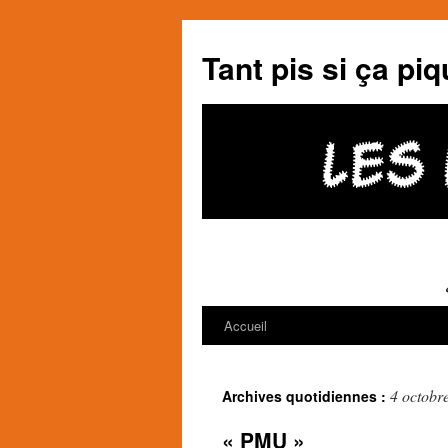
Tant pis si ça piq
Accueil
Aller
au
4 octobr
Archives quotidiennes :
contenu
« PMU »