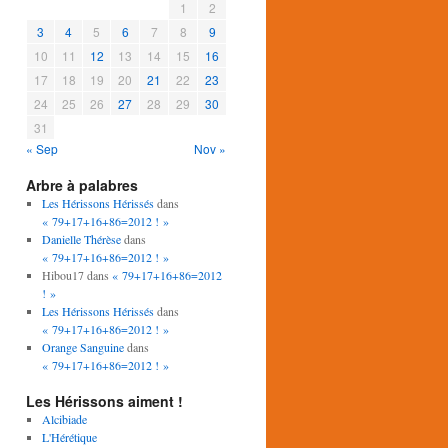
1
2
3
4
5
6
7
8
9
10
11
12
13
14
15
16
17
18
19
20
21
22
23
24
25
26
27
28
29
30
31
« Sep
Nov »
Arbre à palabres
Les Hérissons Hérissés
dans
« 79+17+16+86=2012 ! »
Danielle Thérèse
dans
« 79+17+16+86=2012 ! »
Hibou17
dans
« 79+17+16+86=2012
! »
Les Hérissons Hérissés
dans
« 79+17+16+86=2012 ! »
Orange Sanguine
dans
« 79+17+16+86=2012 ! »
Les Hérissons aiment !
Alcibiade
L'Hérétique