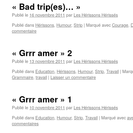
« Bad trip(es)… »
Publié le
16 novembre 2011
par
Les Hérissons Hérissés
Publié dans
Hérissons
,
Humour
,
Strip
|
Marqué avec
Courage
,
D
commentaire
« Grrr amer » 2
Publié le
13 novembre 2011
par
Les Hérissons Hérissés
Publié dans
Education
,
Hérissons
,
Humour
,
Strip
,
Travail
|
Marq
Grammaire
,
travail
|
Laisser un commentaire
« Grrr amer » 1
Publié le
10 novembre 2011
par
Les Hérissons Hérissés
Publié dans
Education
,
Humour
,
Strip
,
Travail
|
Marqué avec
ave
commentaires