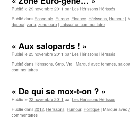
« Zone Euro-gène… »
Publié le
29 novembre 2011
par
Les Hérissons Hérissés
Publié dans
Economie
,
Europe
,
Finance
,
Hérissons
,
Humour
|
M
rigueur
,
vertu
,
zone euro
|
Laisser un commentaire
« Aux salopards ! »
Publié le
25 novembre 2011
par
Les Hérissons Hérissés
Publié dans
Hérissons
,
Strip
,
Vie
|
Marqué avec
femmes
,
salop
commentaires
« De qui se mox-t-on ? »
Publié le
22 novembre 2011
par
Les Hérissons Hérissés
Publié dans
2012
,
Hérissons
,
Humour
,
Politique
|
Marqué avec
commentaires