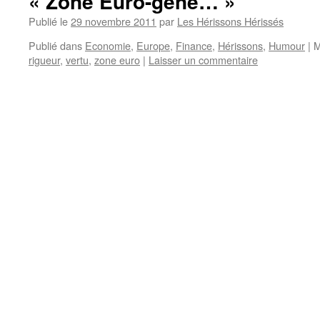
« Zone Euro-gène… »
Publié le
29 novembre 2011
par
Les Hérissons Hérissés
Publié dans
Economie
,
Europe
,
Finance
,
Hérissons
,
Humour
|
M
rigueur
,
vertu
,
zone euro
|
Laisser un commentaire