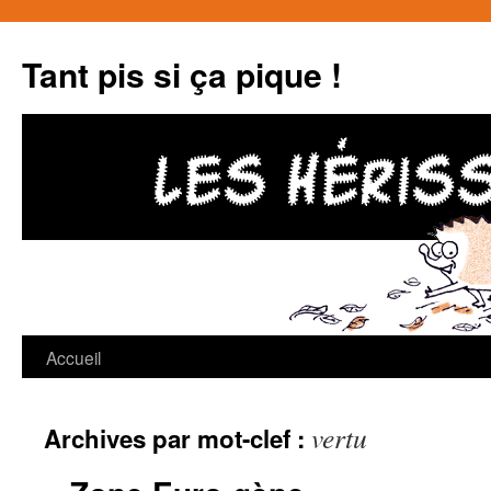
Tant pis si ça pique !
Accueil
Aller
au
vertu
Archives par mot-clef :
contenu