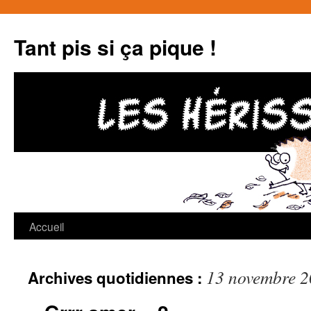
Tant pis si ça pique !
Accueil
Aller
au
13 novembre 
Archives quotidiennes :
contenu