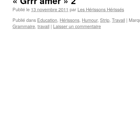
« Grrr amer » 2
Publié le
13 novembre 2011
par
Les Hérissons Hérissés
Publié dans
Education
,
Hérissons
,
Humour
,
Strip
,
Travail
|
Marq
Grammaire
,
travail
|
Laisser un commentaire