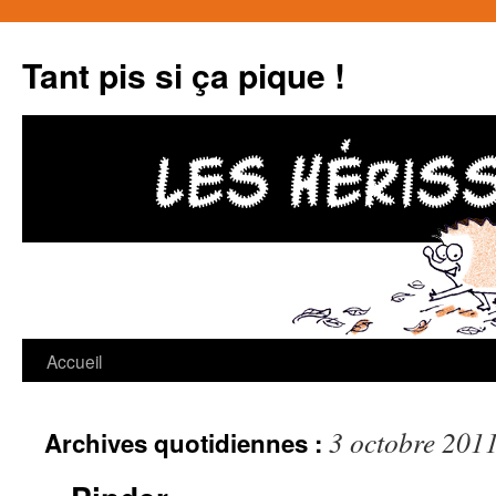
Tant pis si ça pique !
Accueil
Aller
au
3 octobre 201
Archives quotidiennes :
contenu