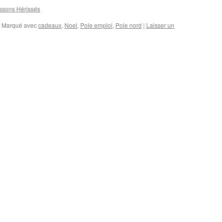
ssons Hérissés
Marqué avec
cadeaux
,
Noel
,
Pole emploi
,
Pole nord
|
Laisser un