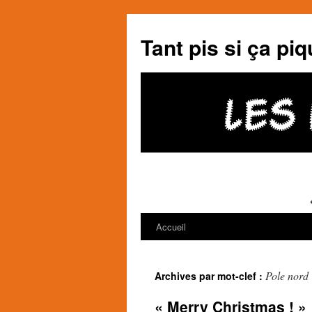
Tant pis si ça piq
Accueil
Aller
au
Pole nord
Archives par mot-clef :
contenu
« Merry Christmas ! »