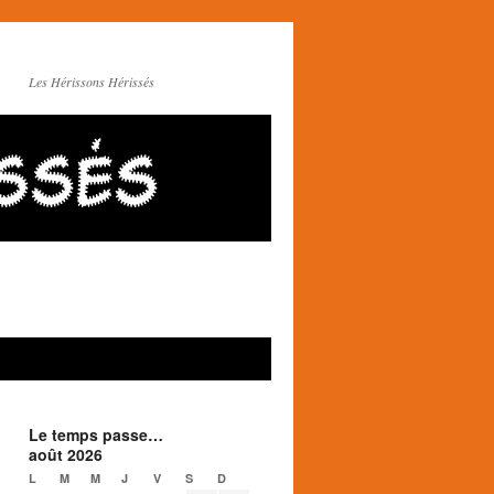
Les Hérissons Hérissés
Le temps passe…
août 2026
L
M
M
J
V
S
D