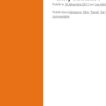
Publié le
18 décembre 2011
par
Les Héri
Publié dans
Hérissons
,
Strip
,
Travail
,
Vie
|
commentaire