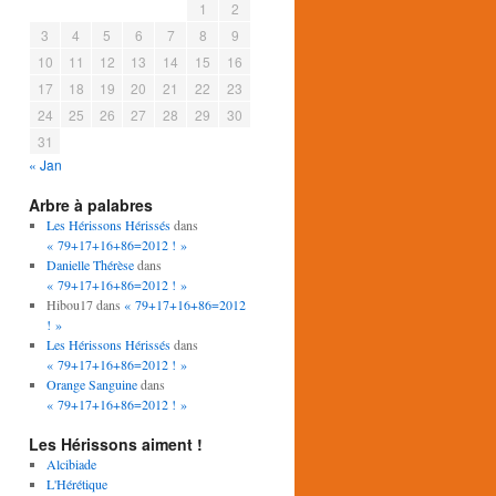
1
2
3
4
5
6
7
8
9
10
11
12
13
14
15
16
17
18
19
20
21
22
23
24
25
26
27
28
29
30
31
« Jan
Arbre à palabres
Les Hérissons Hérissés
dans
« 79+17+16+86=2012 ! »
Danielle Thérèse
dans
« 79+17+16+86=2012 ! »
Hibou17
dans
« 79+17+16+86=2012
! »
Les Hérissons Hérissés
dans
« 79+17+16+86=2012 ! »
Orange Sanguine
dans
« 79+17+16+86=2012 ! »
Les Hérissons aiment !
Alcibiade
L'Hérétique