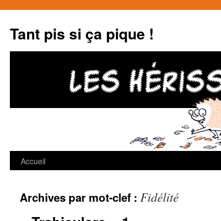
Tant pis si ça pique !
Accueil
Aller
au
Fidélité
Archives par mot-clef :
contenu